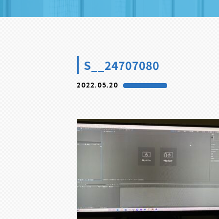
S__24707080
2022.05.20