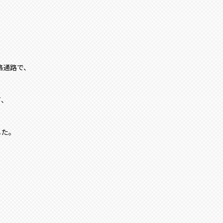
絡通路で、
て、
した。
、