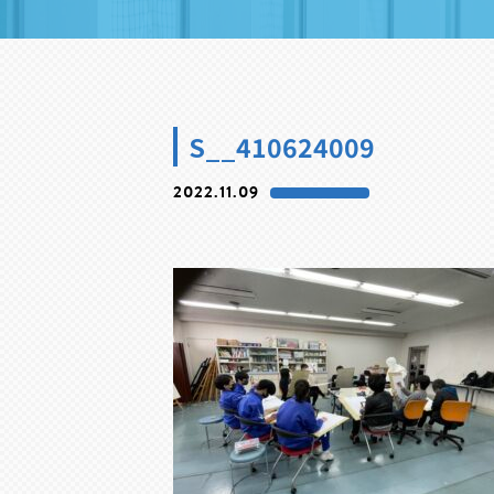
S__410624009
2022.11.09