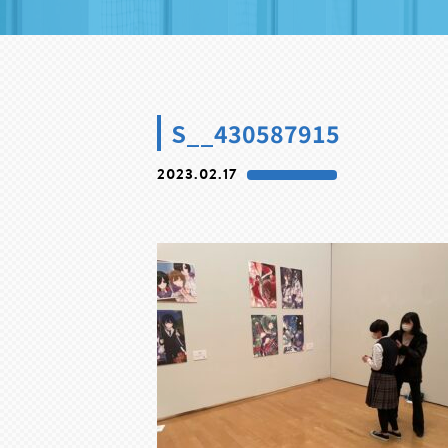
S__430587915
2023.02.17