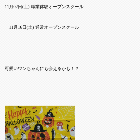
11
月
02
日
(
土
)
職業体験オープンスクール
11
月
16
日
(
土
)
通常オープンスクール
可愛いワンちゃんにも会えるかも！？