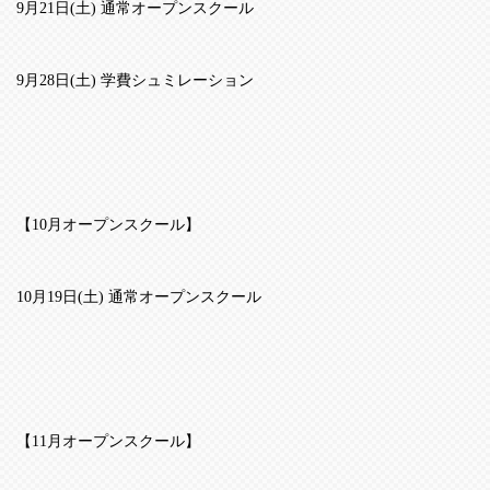
9
月
21
日
(
土
)
通常オープンスクール
9
月
28
日
(
土
)
学費シュミレーション
【
10
月オープンスクール】
10
月
19
日
(
土
)
通常オープンスクール
【
11
月オープンスクール】