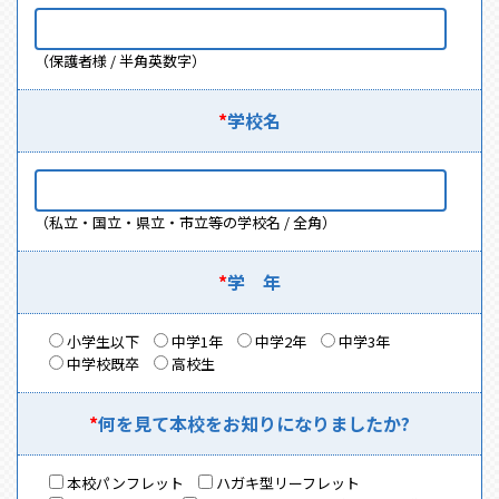
（保護者様 / 半角英数字）
*
学校名
（私立・国立・県立・市立等の学校名 / 全角）
*
学 年
小学生以下
中学1年
中学2年
中学3年
中学校既卒
高校生
*
何を見て本校を
お知りに
なりましたか?
本校パンフレット
ハガキ型リーフレット