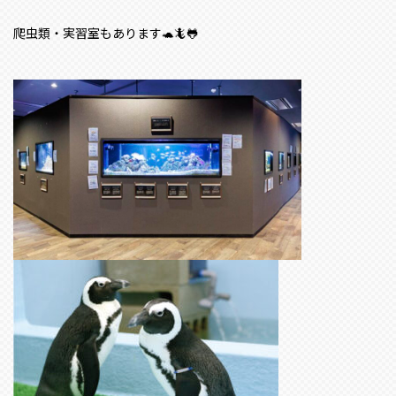
爬虫類・実習室もあります🐢🦎🐸