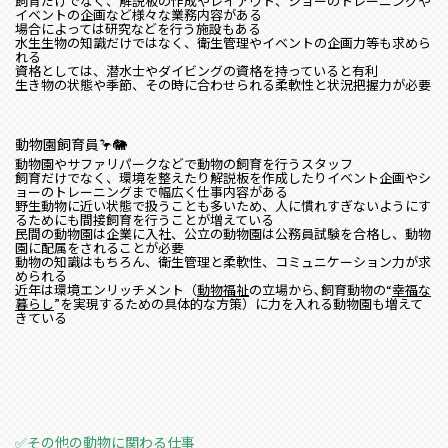
飼育だけでなく、解説板の作成やレイアウト、ショーのトレーニングや
イベントの企画など様々な業務内容がある
場合によっては研究などを行う施設もある
水生生物の知識だけではなく、衛生管理やイベントの企画力等も求めら
れる
資格としては、潜水士やダイビングの資格を持っていると有利
生き物の状態や季節、その時に合わせられる柔軟性と状況把握力が必要
動物園飼育員🦩🐘
動物園やサファリパークなどで動物の飼育を行うスタッフ
飼育だけでなく、環境を整えたり解説板を作成したりイベント企画やシ
ョーのトレーニングまで幅広く仕事内容がある
野生動物に近い状態で扱うことも多いため、人に慣れすぎないようにす
るためにも間接飼育を行うことが増えている
民間の動物園は企業に入社、公立の動物園は公務員試験を合格し、動物
園に配属をされることが必要
動物の知識はもちろん、衛生管理と柔軟性、コミュニケーション力が求
められる
近年は環境エンリッチメント（
動物福祉
の立場から､飼育動物の“
幸福な
暮らし
”を実現するための具体的な方策）に力を入れる動物園も増えて
きている
✅その他の動物に関わる仕事