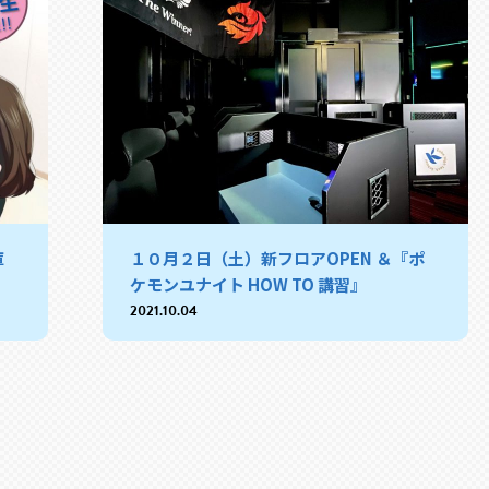
庫
１０月２日（土）新フロアOPEN ＆『ポ
ケモンユナイト HOW TO 講習』
2021.10.04