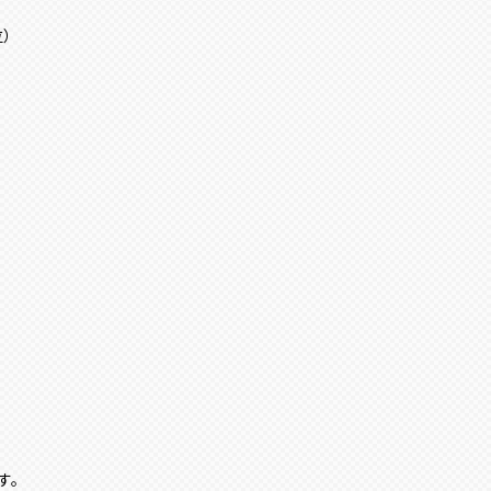
泣）
す。