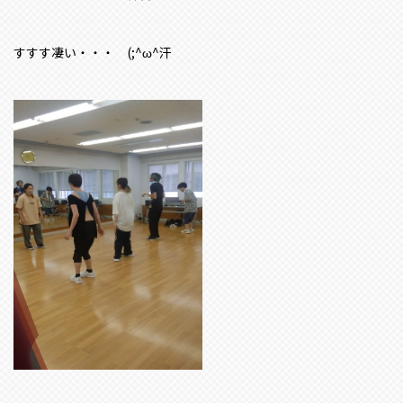
すすす凄い・・・ (;^ω^汗